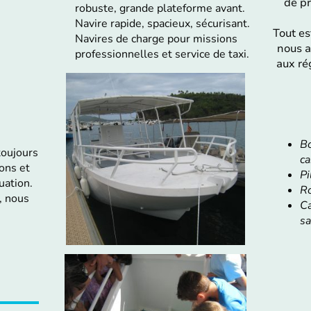
de pr
robuste, grande plateforme avant.
Navire rapide, spacieux, sécurisant.
Tout es
Navires de charge pour missions
nous 
professionnelles et service de taxi.
aux rég
Bœ
 toujours
ca
ons et
Pi
uation.
Ro
, nous
Ca
sa