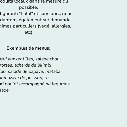
oduits locaux dans la mesure du
possible.
t garanti "halal" et sans porc, nous
adaptons également sur demande
imes particuliers (végé, allergies,
etc)
Exemples de menus
:
uf aux lentilles, salade chou-
rottes, achards de bilimbi
lao, salade de papaye, mataba
umazave de poisson, riz
ri poulet accompagné de légumes,
lade