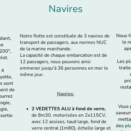
Navires
Nous f
Notre flotte est constituée de 3 navires de
dant,
le 
transport de passagers, aux normes NUC
ne
apé
de la marine marchande.
200",
La capacité de chaque embarcation est de
lot.
Les pl
12 passagers, nous pouvons ainsi
trait
emmener jusqu'à 36 personnes en mer le
 4
même jour.
yotte,
pro
es sont
rest
ment de
Navires:
ourrez
logie,
Vous 
2 VEDETTES ALU à fond de verre,
gie,
saveurs
de 8m30, motorisées en 2x115CV,
sortie
metta
avec 12 assises, taud large, fond de
des
pl
verre central (1m80), échelle large et